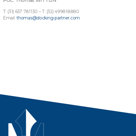
POC: Thomas WITTLIN
T: (31) 657 781130 – T: (32) 499818880
Email:
thomas@docking-partner.com