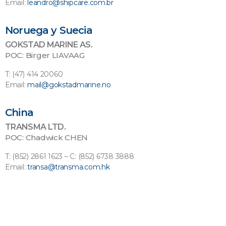
Email:
leandro@shipcare.com.br
Noruega y Suecia
GOKSTAD MARINE AS.
POC: Birger LIAVAAG
T: (47) 414 20060
Email:
mail@gokstadmarine.no
China
TRANSMA LTD.
POC: Chadwick CHEN
T: (852) 2861 1623 – C: (852) 6738 3888
Email:
transa@transma.com.hk