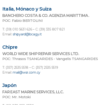
Italia, Mónaco y Suiza
BANCHERO COSTA & CO. AGENZIA MARITTIMA.
POC: Fabio BERTOLINI
T: (39) 010 5631 626 – C: (39) 335 807 821
Email:
shipyard@bcagy.it
Chipre
WORLD WIDE SHIP REPAIR SERVICES LTD.
POC: Thrasos TSANGARIDES - Vangelis TSANGARIDES
T: (357) 2535 5518 – C: (357) 2535 5519
Email:
mail@wsr.com.cy
Japón
FAR EAST MARINE SERVICES, LLC.
POC: Mr. Motoki