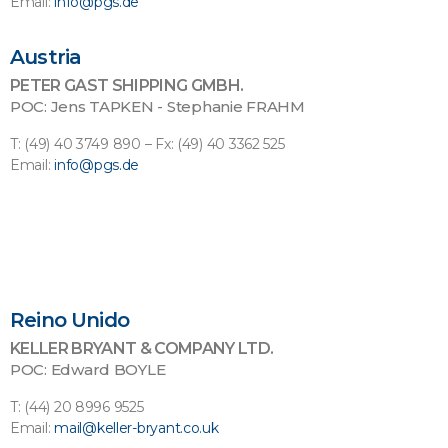
Email:
info@pgs.de
Austria
PETER GAST SHIPPING GMBH.
POC: Jens TAPKEN - Stephanie FRAHM
T: (49) 40 3749 890 – Fx: (49) 40 3362 525
Email:
info@pgs.de
Reino Unido
KELLER BRYANT & COMPANY LTD.
POC: Edward BOYLE
T: (44) 20 8996 9525
Email:
mail@keller-bryant.co.uk