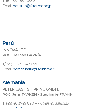
T: (81) 832-852-0530
Email:
houston@faremarine.jp
Perú
INNOVA LTD.
POC: Hernán BARRÍA
T/Fx: (56) 32 – 2477321
Email:
hernan.barria@sginnova.cl
Alemania
PETER GAST SHIPPING GMBH.​
POC: Jens TAPKEN - Stephanie FRAHM​
T: (49) 40 3749 890 – Fx: (49) 40 3362 525