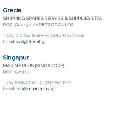
Grecia
SHIPPING SPARES REPAIRS & SUPPLIES LTD.
POC: George KARETZOPOULOS
T: (30) 210 422 1956 – Fx: (30) 210 422 4328
Email:
ssrs@otonet.gr
Singapur
MARINE PLUS (SINGAPORE).
POC: Gina LI
T: (65) 6288 0013 – C: (65) 9654 1919
Email:
info@marineplus.sg