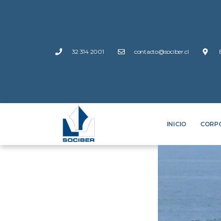
32 314 2001
contacto@sociber.cl
INICIO
CORP