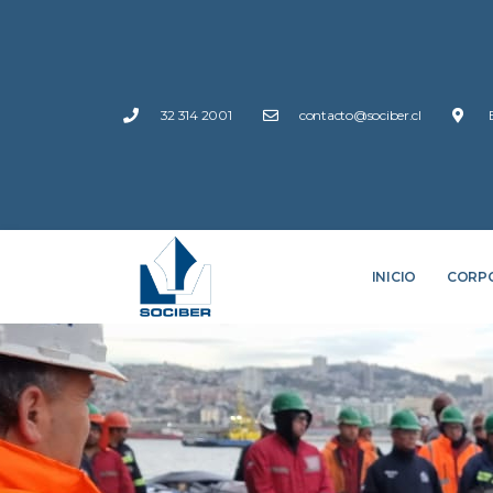
32 314 2001
contacto@sociber.cl
INICIO
CORP