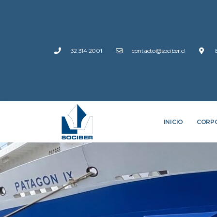
32 314 2001
contacto@sociber.cl
INICIO
CORP