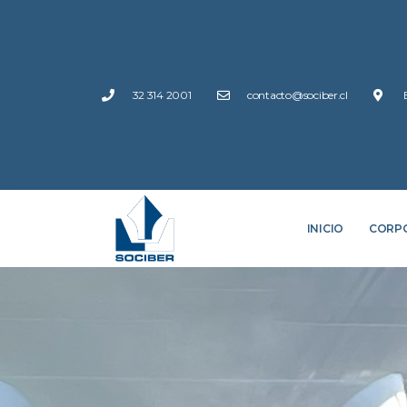
32 314 2001
contacto@sociber.cl
INICIO
CORP