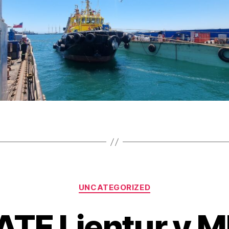
UNCATEGORIZED
ATF Lientur y M