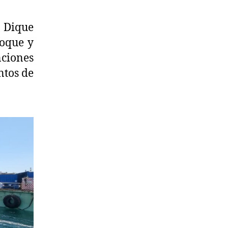
a Dique
toque y
nciones
ntos de