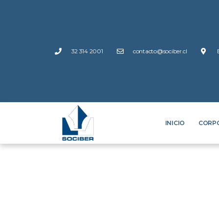
32 314 2001
contacto@sociber.cl
INICIO
CORP